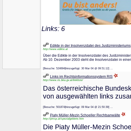
Links: 6
Edikte in der Insolvenzdatei des Justizministeriums
http://www.edikte.at
Über die Edikte in der Insolvenzdatei des Justizminist
Ab 10. Dezember 2003 steht die Insolvenzdatei in eine
[Besuche: 524694|hinzugefügt: 30 Mar 04 @ 09:51:12] ...
Links im Rechtsinformationssystem RIS
http://www.ris.bka.gv.at/linkliste/
Das österreichische Bundeska
von ausgewählten links zusa
[Besuche: 501874|hinzugefügt: 09 Mar 04 @ 21:50:39] ...
Piaty Müller-Mezin Schoeller Rechtsanwälte
http://pmsp.at/spezialgebiete.htm
Die Piaty Müller-Mezin Schoe