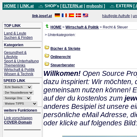
HOME
|
LINK.at
.::. SHOP's [
ELTERN.at
|
myboshi
]
.::. EXTERN [
link.josef.at
häufigste Aufrufe
|
un
TOP LINK
HOME
>
Wirtschaft & Politik
> Recht & Steuer
Land & Leute
> Unterkategorien:
Suchen & Finden
Kategorien
Bücher & Skripte
Gesundheit &
Lifestyle
Onlinerecht
Sport & Unterhaltung
Steuerberater
Themenlinks
Wirtschaft & Politik
Willkomen!
Open Source Proj
Wissen & Technik
dazu inspiriert: Wir möchten
SPEED LINK
gemeinsam nutzen können! Ein
auf der du kostenlos zum
jew
anderes Besipiel ist unsere ei
weitere Funktionen
persönliche eMail Adresse, di
Link vorschlagen
oder klicke auf folgendes Bild
COVER-Domain