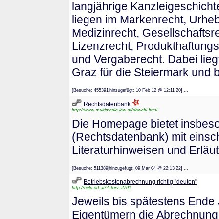
langjährige Kanzleigeschich
liegen im Markenrecht, Urhe
Medizinrecht, Gesellschaftsre
Lizenzrecht, Produkthaftungs
und Vergaberecht. Dabei lieg
Graz für die Steiermark und 
[Besuche: 455391|hinzugefügt: 10 Feb 12 @ 12:11:20] ...
Rechtsdatenbank
http://www.multimedia-law.at/dbwahl.html
Die Homepage bietet insbeso
(Rechtsdatenbank) mit einsc
Literaturhinweisen und Erläu
[Besuche: 511389|hinzugefügt: 09 Mar 04 @ 22:13:22] ...
Betriebskostenabrechnung richtig "deuten"
http://help.orf.at/?story=2701
Jeweils bis spätestens Ende
Eigentümern die Abrechnung d