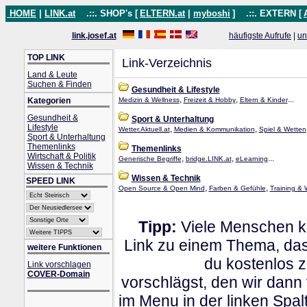
HOME
|
LINK.at
.::. SHOP's [
ELTERN.at
|
myboshi
]
.::. EXTERN [
link.josef.at
häufigste Aufrufe
|
un
TOP LINK
Link-Verzeichnis
Land & Leute
Suchen & Finden
Gesundheit & Lifestyle
,
,
...
Kategorien
Medizin & Wellness
Freizeit & Hobby
Eltern & Kinder
Gesundheit &
Sport & Unterhaltung
Lifestyle
,
,
Wetter.Aktuell.at
Medien & Kommunikation
Spiel & Wetten
Sport & Unterhaltung
Themenlinks
Themenlinks
Wirtschaft & Politik
,
,
...
Generische Begriffe
bridge.LINK.at
eLearning
Wissen & Technik
Wissen & Technik
SPEED LINK
,
,
Open Source & Open Mind
Farben & Gefühle
Training &
Tipp:
Viele Menschen kl
Link zu einem Thema, dass
weitere Funktionen
du kostenlos 
Link vorschlagen
COVER-Domain
vorschlägst, den wir dann
im Menu in der linken Spa