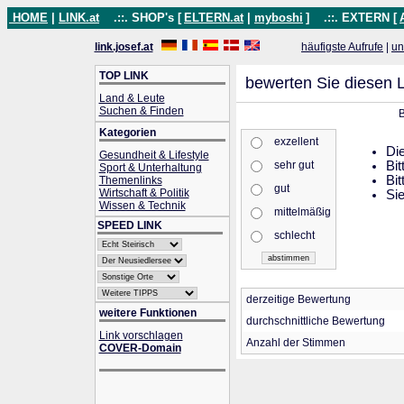
HOME
|
LINK.at
.::. SHOP's [
ELTERN.at
|
myboshi
]
.::. EXTERN [
link.josef.at
häufigste Aufrufe
|
un
TOP LINK
bewerten Sie diesen L
Land & Leute
Suchen & Finden
B
Kategorien
exzellent
Die
Gesundheit & Lifestyle
sehr gut
Bit
Sport & Unterhaltung
Bit
Themenlinks
gut
Wirtschaft & Politik
Sie
Wissen & Technik
mittelmäßig
SPEED LINK
schlecht
derzeitige Bewertung
weitere Funktionen
durchschnittliche Bewertung
Link vorschlagen
Anzahl der Stimmen
COVER-Domain