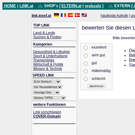
HOME
|
LINK.at
.::. SHOP's [
ELTERN.at
|
myboshi
]
.::. EXTERN [
link.josef.at
häufigste Aufrufe
|
un
TOP LINK
bewerten Sie diesen L
Land & Leute
Suchen & Finden
Bitte bewerte
Kategorien
exzellent
Die
Gesundheit & Lifestyle
sehr gut
Bit
Sport & Unterhaltung
Bit
Themenlinks
gut
Wirtschaft & Politik
Sie
Wissen & Technik
mittelmäßig
SPEED LINK
schlecht
weitere Funktionen
Link vorschlagen
COVER-Domain