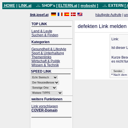
HOME
|
LINK.at
.::. SHOP's [
ELTERN.at
|
myboshi
]
.::. EXTERN [
link.josef.at
häufigste Aufrufe
|
un
TOP LINK
defekten Link melden
Land & Leute
Suchen & Finden
Link:
Kategorien
Ist dieser 
Gesundheit & Lifestyle
Sport & Unterhaltung
Themenlinks
Kurze Bes
Wirtschaft & Politik
es nicht fu
Wissen & Technik
SPEED LINK
*
Nach dem Se
weitere Funktionen
Link vorschlagen
COVER-Domain