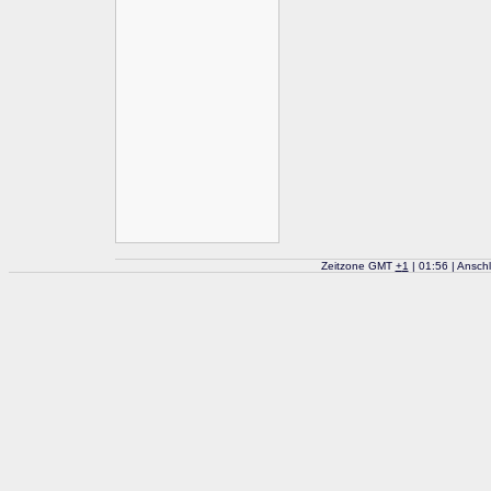
Zeitzone GMT
+
1
| 01:56 | Ansch