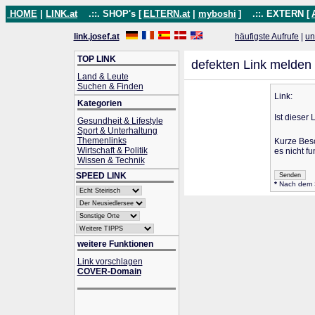
HOME
|
LINK.at
.::. SHOP's [
ELTERN.at
|
myboshi
]
.::. EXTERN [
link.josef.at
häufigste Aufrufe
|
un
TOP LINK
defekten Link melden
Land & Leute
Suchen & Finden
Link:
Kategorien
Ist dieser 
Gesundheit & Lifestyle
Sport & Unterhaltung
Themenlinks
Kurze Bes
Wirtschaft & Politik
es nicht fu
Wissen & Technik
SPEED LINK
*
Nach dem Se
weitere Funktionen
Link vorschlagen
COVER-Domain