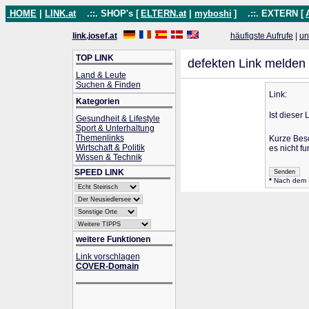
HOME
|
LINK.at
.::. SHOP's [
ELTERN.at
|
myboshi
]
.::. EXTERN [
link.josef.at
häufigste Aufrufe
|
un
TOP LINK
defekten Link melden
Land & Leute
Suchen & Finden
Link:
Kategorien
Ist dieser 
Gesundheit & Lifestyle
Sport & Unterhaltung
Themenlinks
Kurze Bes
Wirtschaft & Politik
es nicht fu
Wissen & Technik
SPEED LINK
*
Nach dem Se
weitere Funktionen
Link vorschlagen
COVER-Domain